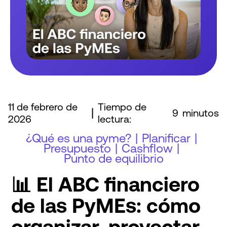
11 de febrero de
Tiempo de
|
9
minutos
2026
lectura:
¿Qué es una pyme?
|
Planificar
|
Presupuesto
|
Cashflow
|
Punto de equilibrio
📊 El ABC financiero
de las PyMEs: cómo
organizar, proyectar