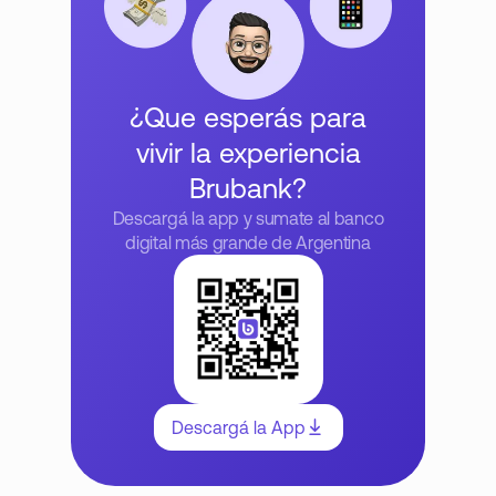
¿Que esperás para
vivir la experiencia
Brubank?
Descargá la app y sumate al banco
digital más grande de Argentina
Descargá la App