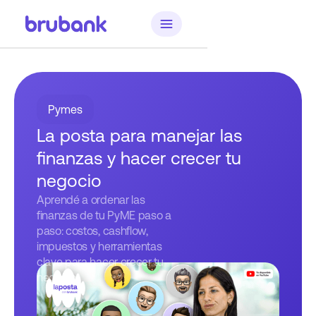
Pymes
La posta para manejar las
finanzas y hacer crecer tu
negocio
Aprendé a ordenar las
finanzas de tu PyME paso a
paso: costos, cashflow,
impuestos y herramientas
clave para hacer crecer tu
negocio.