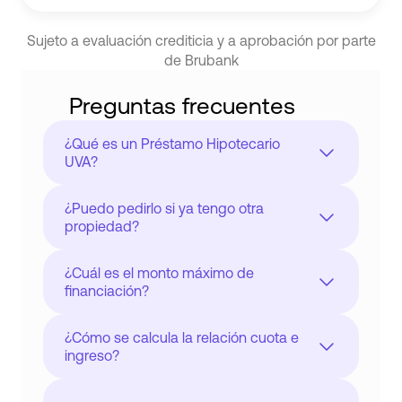
• Título habilitante o comprobante de
Sujeto a evaluación crediticia y a aprobación por parte
matrícula paga.
de Brubank
xx
Preguntas frecuentes
¿Qué es un Préstamo Hipotecario
UVA?
Es un tipo de financiación que te
¿Puedo pedirlo si ya tengo otra
permite comprar tu primera o segunda
propiedad?
vivienda única y permanente, con tasas
más accesibles y cuotas que
Por supuesto. Podés solicitarlo para la
¿Cuál es el monto máximo de
calculadas en UVAs.
compra de una segunda vivienda.
financiación?
Te financiamos el 70% de la primera
¿Cómo se calcula la relación cuota e
vivienda, y el 60% de la segunda.
ingreso?
El valor de la cuota del préstamo no