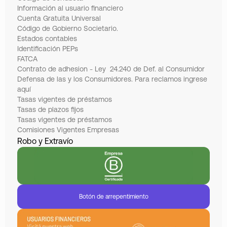
Información al usuario financiero
Cuenta Gratuita Universal
Código de Gobierno Societario.
Estados contables
Identificación PEPs
FATCA
Contrato de adhesion - Ley 24.240 de Def. al Consumidor
Defensa de las y los Consumidores. Para reclamos ingrese
aquí
Tasas vigentes de préstamos
Tasas de plazos fijos
Tasas vigentes de préstamos
Comisiones Vigentes Empresas
Robo y Extravío
Botón de arrepentimiento