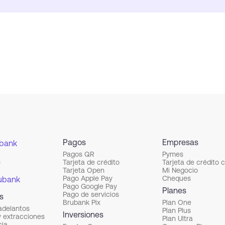
Pagos
Empresas
ubank
Pagos QR
Pymes
s
Tarjeta de crédito
Tarjeta de crédito 
Tarjeta Open
Mi Negocio
Pago Apple Pay
Cheques
ubank
Pago Google Pay
Planes
Pago de servicios
s
Brubank Pix
Plan One
adelantos
Plan Plus
Inversiones
y extracciones
Plan Ultra
cia