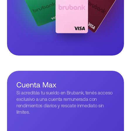
Cuenta Max
Si acreditás tu sueldo en Brubank, tenés acceso
exclusivo a una cuenta remunerada con
rendimientos diarios y rescate inmediato sin
límites.