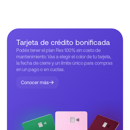
Tarjeta de crédito bonificada
Podés tener el plan Flex 100% sin costo de
mantenimiento. Vas a elegir el color de tu tarjeta,
la fecha de cierre y un límite único para compras
en un pago o en cuotas.
Conocer más